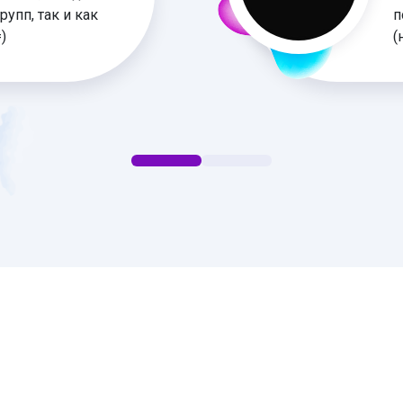
упп, так и как
п
)
(