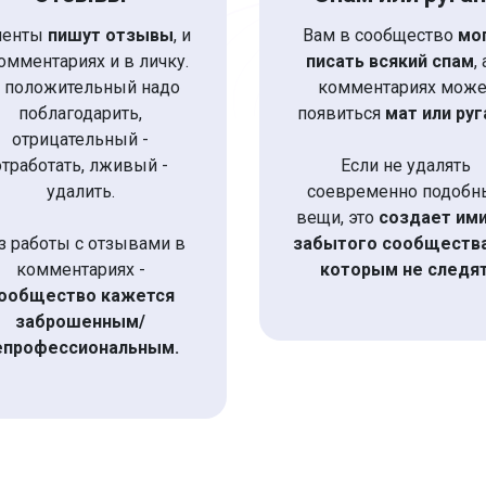
иенты
пишут отзывы
, и
Вам в сообщество
мо
омментариях и в личку.
писать всякий спам
,
 положительный надо
комментариях може
поблагодарить,
появиться
мат или руг
отрицательный -
отработать, лживый -
Если не удалять
удалить.
соевременно подобн
вещи, это
создает им
з работы с отзывами в
забытого сообщества
комментариях -
которым не следя
ообщество кажется
заброшенным/
епрофессиональным.