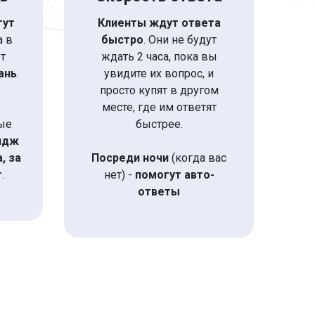
гут
Клиенты ждут ответа
 а в
быстро
. Они не будут
т
ждать 2 часа, пока вы
ань
.
увидите их вопрос, и
просто купят в другом
месте, где им ответят
ые
быстрее.
идж
, за
Посреди ночи
(когда вас
т
.
нет) -
помогут авто-
ответы