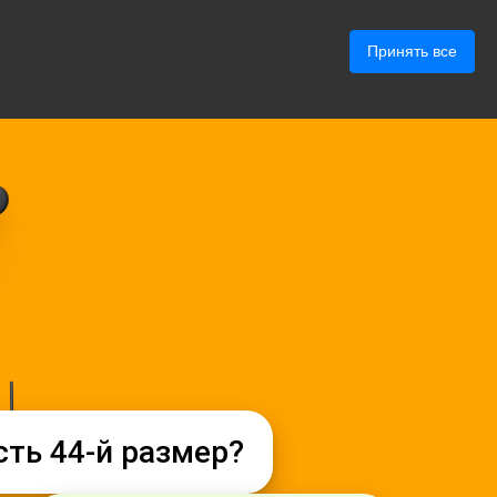
Войти
Принять все
9:41
Клиент
К
онлайн
сть 44-й размер?