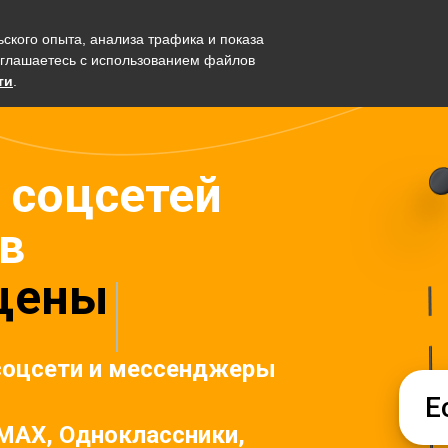
ьского опыта, анализа трафика и показа
орма
Решения
Ресурсы
ТАРИФЫ
оглашаетесь с использованием файлов
ти
.
 соцсетей
в
щены
соцсети и мессенджеры
Е
MAX, Одноклассники,