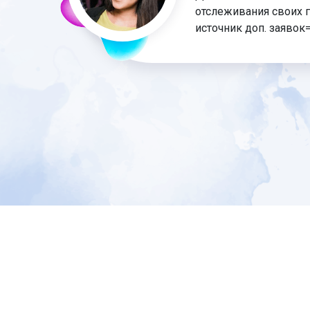
отслеживания своих гр
источник доп. заявок=