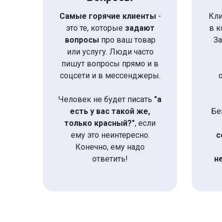
Самые горячие клиенты
-
Кл
это те, которые
задают
в к
вопросы
про ваш товар
За
или услугу. Люди часто
пишут вопросы прямо и в
соцсети и в мессенджеры.
Человек не будет писать
"а
есть у вас такой же,
Бе
только красный?"
, если
ему это неинтересно.
с
Конечно, ему надо
ответить!
н