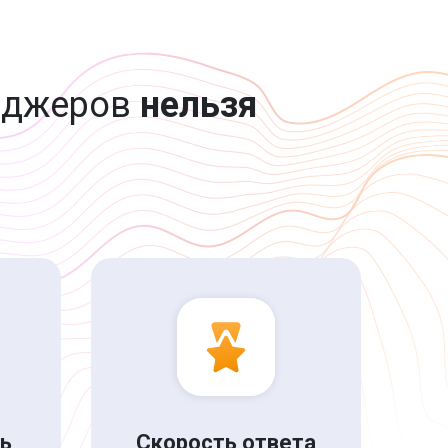
нджеров
нельзя
нь
Скорость ответа