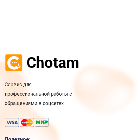
2
Если не знаете как создать
бота - наша служба
поддержки подскажет.
Придумайте реакции
бота
Сервис для
Укажите, боту, как ему
3
профессиональной работы с
отвечать на вступления в
группу, на рассказы о себе, на
обращениями в соцсетях
ответы на задания марафона.
Составьте
Полезное: