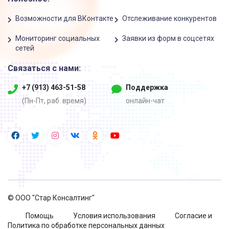
график
Возможности для ВКонтакте
Отслеживание конкурентов
публикации
заданий
Мониторинг социальных
Заявки из форм в соцсетях
сетей
Напишите, какие задания
Связаться с нами:
должны выполнять
4
пользователи, и когда бот
+7 (913) 463-51-58
Поддержка
должен выкладывать эти
(Пн-Пт, раб. время)
онлайн-чат
задания.
Готово!
Ваш марафон
готов к тому,
5
чтобы вы
©
ООО "Стар Консалтинг"
приглашали туда
Помощь
Условия использования
Согласие и
участников!
Политика по обработке персональных данных