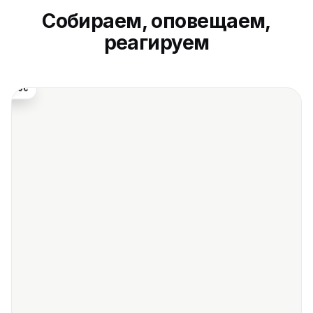
Собираем, оповещаем,
реагируем
🤖
то-ответ
домление
B24
amo