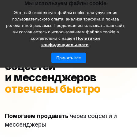
Мы используем файлы cookie
Войти
Этот сайт использует файлы cookie для улучшения
пользовательского опыта, анализа трафика и показа
релевантной рекламы. Продолжая использовать наш сайт,
вы соглашаетесь с использованием файлов cookie в
соответствии с нашей
Политикой
Общение с клиентами в соцсетях и мессенджерах
конфиденциальности
.
Все вопросы из
Принять все
соцсетей
и мессенджеров
коллеги оповещены
Помогаем продавать
через соцсети и
мессенджеры